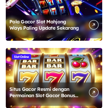
Pola Gacor Slot Mahjong
Ways Paling Update Sekarang
Slot Online
Situs Gacor Resmi dengan
Permainan Slot Gacor Bonus
Melimpah