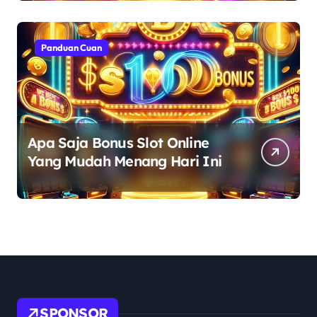
Panduan Cuan
Apa Saja Bonus Slot Online
Yang Mudah Menang Hari Ini
SPONSOR