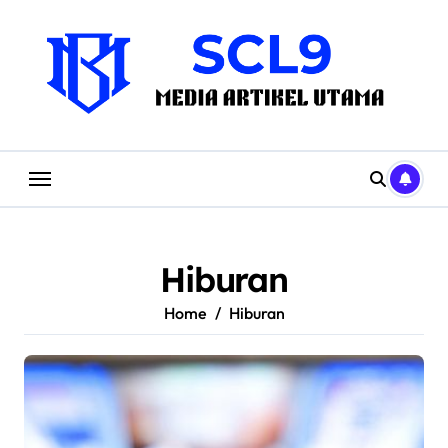
Skip
to
content
Hiburan
Home
Hiburan