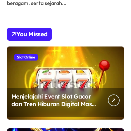
beragam, serta sejarah...
You Missed
Slot Online
Menjelajahi Event Slot Gacor
dan Tren Hiburan Digital Masa
Kini