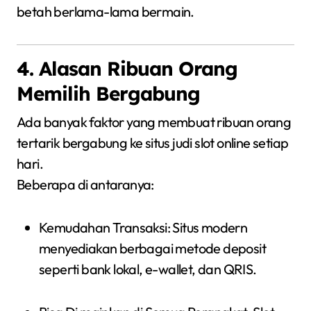
betah berlama-lama bermain.
4. Alasan Ribuan Orang
Memilih Bergabung
Ada banyak faktor yang membuat ribuan orang
tertarik bergabung ke situs judi slot online setiap
hari.
Beberapa di antaranya:
Kemudahan Transaksi: Situs modern
menyediakan berbagai metode deposit
seperti bank lokal, e-wallet, dan QRIS.