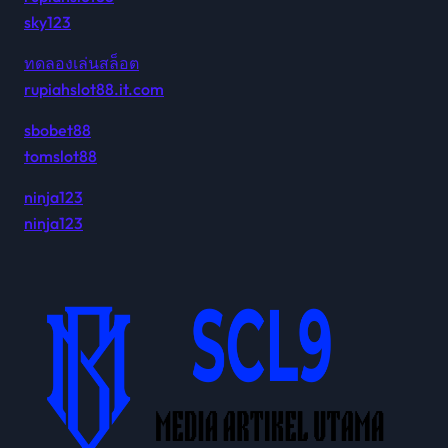
sky123
ทดลองเล่นสล็อต
rupiahslot88.it.com
sbobet88
tomslot88
ninja123
ninja123