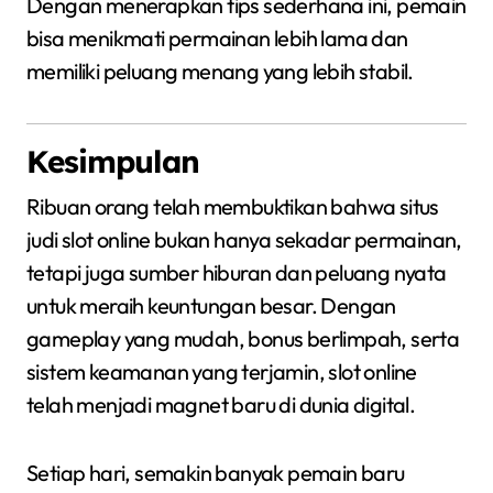
Dengan menerapkan tips sederhana ini, pemain
bisa menikmati permainan lebih lama dan
memiliki peluang menang yang lebih stabil.
Kesimpulan
Ribuan orang telah membuktikan bahwa situs
judi slot online bukan hanya sekadar permainan,
tetapi juga sumber hiburan dan peluang nyata
untuk meraih keuntungan besar. Dengan
gameplay yang mudah, bonus berlimpah, serta
sistem keamanan yang terjamin, slot online
telah menjadi magnet baru di dunia digital.
Setiap hari, semakin banyak pemain baru