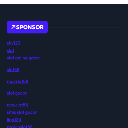
SPONSOR
sky123
slot
slot online gacor
slot88
maxslot88
slot gacor
newslot88
situs slot gacor
liga123
rupiahslot88