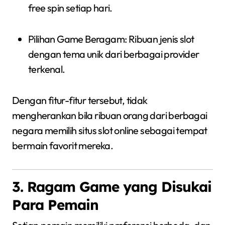
free spin setiap hari.
Pilihan Game Beragam: Ribuan jenis slot
dengan tema unik dari berbagai provider
terkenal.
Dengan fitur-fitur tersebut, tidak
mengherankan bila ribuan orang dari berbagai
negara memilih situs slot online sebagai tempat
bermain favorit mereka.
3. Ragam Game yang Disukai
Para Pemain