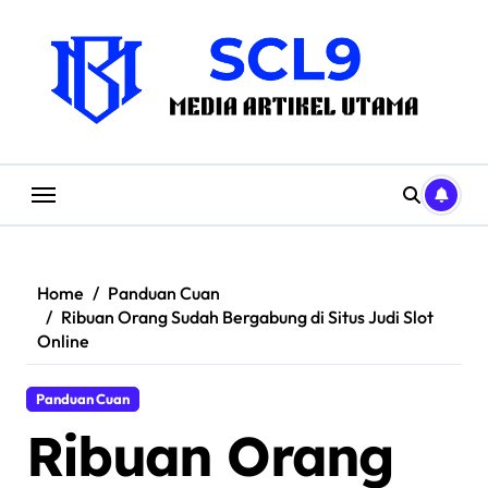
Skip
to
content
Home
Panduan Cuan
Ribuan Orang Sudah Bergabung di Situs Judi Slot
Online
Panduan Cuan
Ribuan Orang