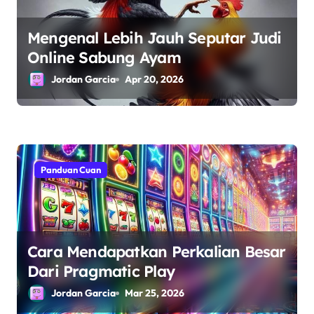
Mengenal Lebih Jauh Seputar Judi
Online Sabung Ayam
Jordan Garcia
Apr 20, 2026
Panduan Cuan
Cara Mendapatkan Perkalian Besar
Dari Pragmatic Play
Jordan Garcia
Mar 25, 2026