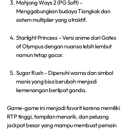
Mahjong Ways 2 (PG Soft) –
Menggabungkan budaya Tiongkok dan
sistem multiplier yang atraktif.
Starlight Princess – Versi anime dari Gates
of Olympus dengan nuansa lebih lembut
namun tetap gacor.
Sugar Rush – Dipenuhi warna dan simbol
manis yang bisa berubah menjadi
kemenangan berlipat ganda.
Game-game ini menjadi favorit karena memiliki
RTP tinggi, tampilan menarik, dan peluang
jackpot besar yang mampu membuat pemain