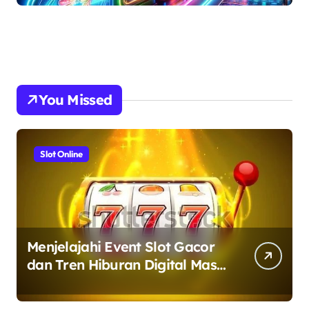
You Missed
Slot Online
Menjelajahi Event Slot Gacor
dan Tren Hiburan Digital Masa
Kini