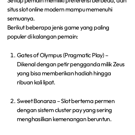
Setiap pemain memiliki preferensi berbeda, dan
situs slot online modern mampu memenuhi
semuanya.
Berikut beberapa jenis game yang paling
populer di kalangan pemain:
Gates of Olympus (Pragmatic Play) –
Dikenal dengan petir pengganda milik Zeus
yang bisa memberikan hadiah hingga
ribuan kali lipat.
Sweet Bonanza – Slot bertema permen
dengan sistem cluster pay yang sering
menghasilkan kemenangan beruntun.