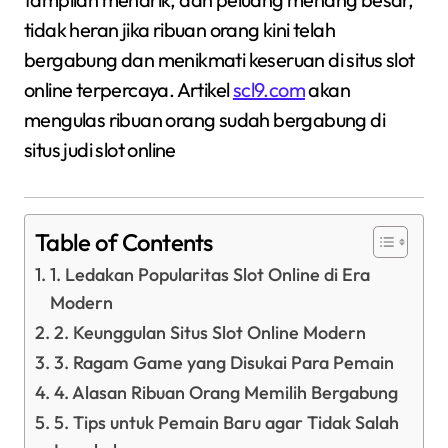
tidak heran jika ribuan orang kini telah
bergabung dan menikmati keseruan di situs slot
online terpercaya. Artikel
scl9.com
akan
mengulas ribuan orang sudah bergabung di
situs judi slot online
Table of Contents
1. Ledakan Popularitas Slot Online di Era
Modern
2. Keunggulan Situs Slot Online Modern
3. Ragam Game yang Disukai Para Pemain
4. Alasan Ribuan Orang Memilih Bergabung
5. Tips untuk Pemain Baru agar Tidak Salah