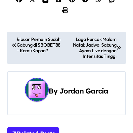
N
Ribuan Pemain Sudah
Laga Puncak Malam
Gabung di SBOBET88
Natal: Jadwal Sabung
a
– Kamu Kapan?
Ayam Live dengan
Intensitas Tinggi
v
i
g
By
Jordan Garcia
a
s
i