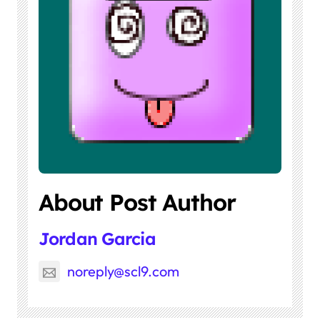
About Post Author
Jordan Garcia
noreply@scl9.com