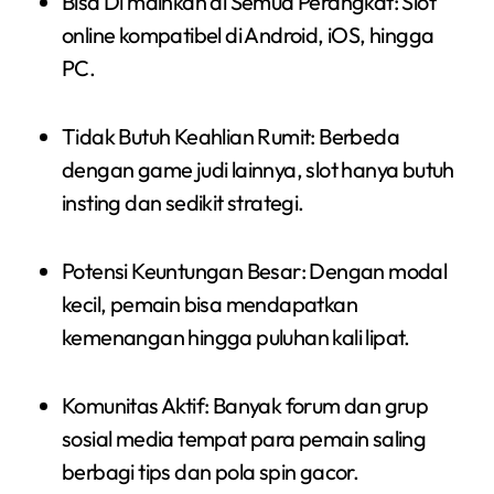
Bisa Di mainkan di Semua Perangkat: Slot
online kompatibel di Android, iOS, hingga
PC.
Tidak Butuh Keahlian Rumit: Berbeda
dengan game judi lainnya, slot hanya butuh
insting dan sedikit strategi.
Potensi Keuntungan Besar: Dengan modal
kecil, pemain bisa mendapatkan
kemenangan hingga puluhan kali lipat.
Komunitas Aktif: Banyak forum dan grup
sosial media tempat para pemain saling
berbagi tips dan pola spin gacor.