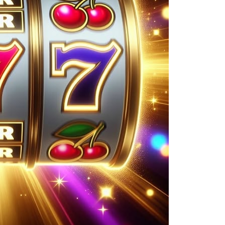
acor Mudah Menang Rupiah
t Paus
n Judi Online
m Bermain Judi Poker Online
vs Fiksi
 Online ini
i SBOBET-SABA
ara Memanfaatkan Bonus!
i Cuan Besar Dengan Mudah
 Terpercaya yang Diblokir