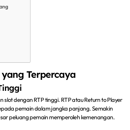
nang
i yang Terpercaya
Tinggi
 slot dengan RTP tinggi. RTP atau Return to Player
epada pemain dalam jangka panjang. Semakin
besar peluang pemain memperoleh kemenangan.