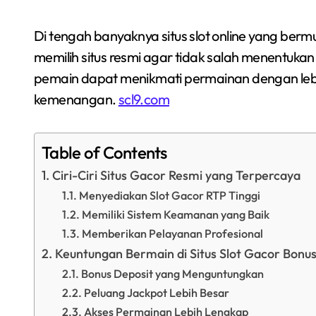
Jelajah Pesona Indonesia Lewat Acar
Di tengah banyaknya situs slot online yang b
Roger Federer: Maestro Tenis dari
memilih situs resmi agar tidak salah menentuka
pemain dapat menikmati permainan dengan leb
Slot Server Thailand: Cek Provider
kemenangan.
scl9.com
Rekomendasi Spot Snorkeling Terbai
Menjelajahi Event Slot Gacor dan Tr
Table of Contents
Ciri-Ciri Situs Gacor Resmi yang Terpercaya
Menyediakan Slot Gacor RTP Tinggi
Memiliki Sistem Keamanan yang Baik
Memberikan Pelayanan Profesional
Keuntungan Bermain di Situs Slot Gacor Bonu
Bonus Deposit yang Menguntungkan
Peluang Jackpot Lebih Besar
Akses Permainan Lebih Lengkap