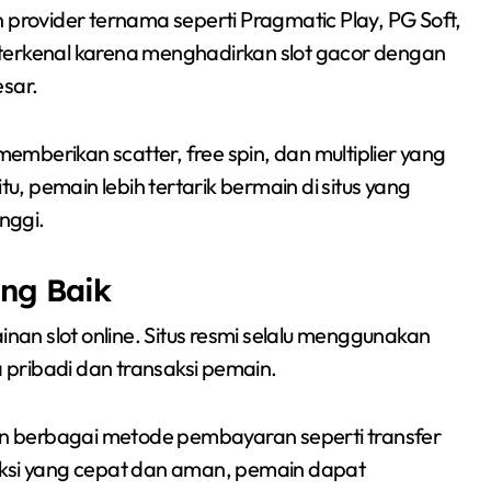
 provider ternama seperti Pragmatic Play, PG Soft,
terkenal karena menghadirkan slot gacor dengan
esar.
memberikan scatter, free spin, dan multiplier yang
 pemain lebih tertarik bermain di situs yang
nggi.
ng Baik
an slot online. Situs resmi selalu menggunakan
pribadi dan transaksi pemain.
kan berbagai metode pembayaran seperti transfer
aksi yang cepat dan aman, pemain dapat