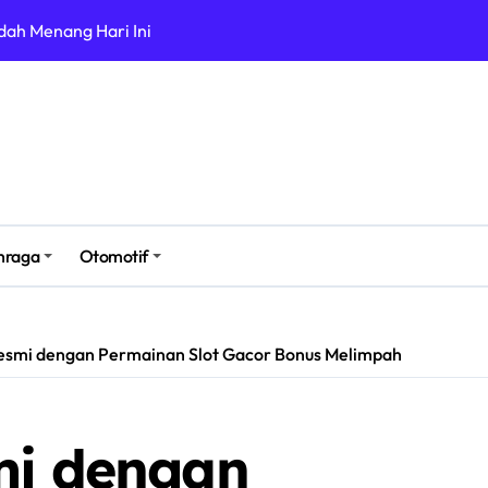
dah Menang Hari Ini
Online Sabung Ayam
atic Play Agar Cepat Maxwin
ng Menguntungkan Tahun 2026
Dari Pragmatic Play
P Tinggi dan Bonus Melimpah
hraga
Otomotif
 Tercepat di Dunia
n Christmas Berhadiah Besar
Resmi dengan Permainan Slot Gacor Bonus Melimpah
n BT GAMING
Member 100% Terjamin Aman
mi dengan
 Crowd Play