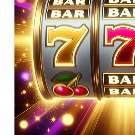
Rahasia Jitu Mencari Game Slot G
Pemberitaan Terkini Maxwin Jackpo
SDM Didunia Slot Gacor Online
Menjaga Keamanan Diri Saat Bermai
Bagaimana Cara Melatih Nafsu dala
Mitos Taruhan Slot Bet Kecil – Fakta 
Sabung Ayam Minimal Bet dalam Judi
Bonus Mixparlay Cashback 100% d
Bermain Toto Slot Tanpa Modal? C
Casino Judi Online Tempat Mencar
Cara Membuka Bandar Slot Bet Kecil