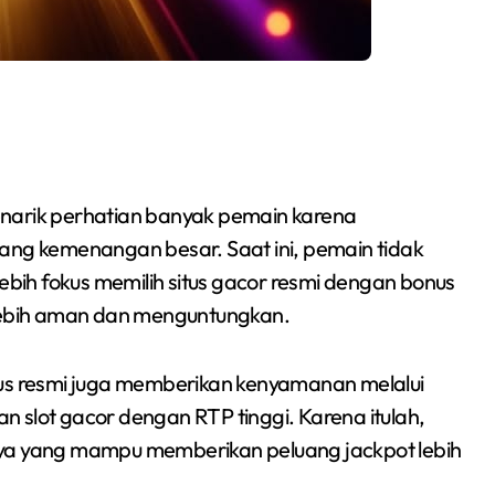
Depo Pulsa
 Link RTP Tertinggi, Jackpot Dijamin
er Thailand untuk Pengalaman Bermain Terbaik
 Para Pemain Gacor di Tahun 2025
ngan Sabar Winrate Tertinggi
hasia Kemenangan dengan Taruhan Minimum
uang kemenangan besar. Saat ini, pemain tidak
ermain Slot Dana Dan Slot Pulsa Dengan Cerdas
lebih fokus memilih situs gacor resmi dengan bonus
ebih aman dan menguntungkan.
Bisa Membuat Player Menang
n Slot untuk Pemain Pemula
tus resmi juga memberikan kenyamanan melalui
n Memahami Dinamika Game
han slot gacor dengan RTP tinggi. Karena itulah,
aya yang mampu memberikan peluang jackpot lebih
u Mudah Menang Jackpot Besar
100cc Menjadi 187cc