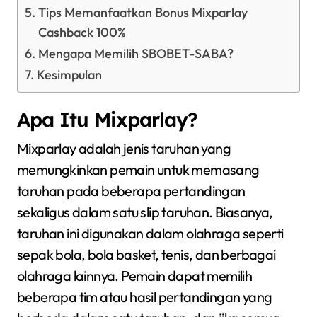
Tips Memanfaatkan Bonus Mixparlay
Cashback 100%
Mengapa Memilih SBOBET-SABA?
Kesimpulan
Apa Itu Mixparlay?
Mixparlay adalah jenis taruhan yang
memungkinkan pemain untuk memasang
taruhan pada beberapa pertandingan
sekaligus dalam satu slip taruhan. Biasanya,
taruhan ini digunakan dalam olahraga seperti
sepak bola, bola basket, tenis, dan berbagai
olahraga lainnya. Pemain dapat memilih
beberapa tim atau hasil pertandingan yang