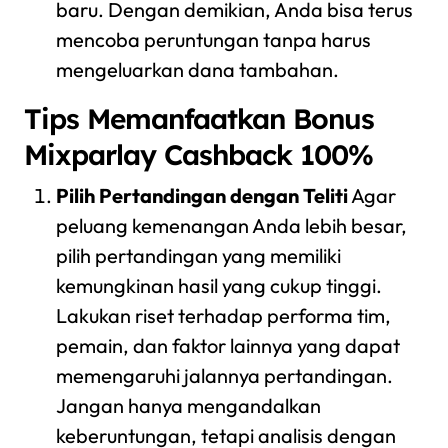
baru. Dengan demikian, Anda bisa terus
mencoba peruntungan tanpa harus
mengeluarkan dana tambahan.
Tips Memanfaatkan Bonus
Mixparlay Cashback 100%
Pilih Pertandingan dengan Teliti
Agar
peluang kemenangan Anda lebih besar,
pilih pertandingan yang memiliki
kemungkinan hasil yang cukup tinggi.
Lakukan riset terhadap performa tim,
pemain, dan faktor lainnya yang dapat
memengaruhi jalannya pertandingan.
Jangan hanya mengandalkan
keberuntungan, tetapi analisis dengan