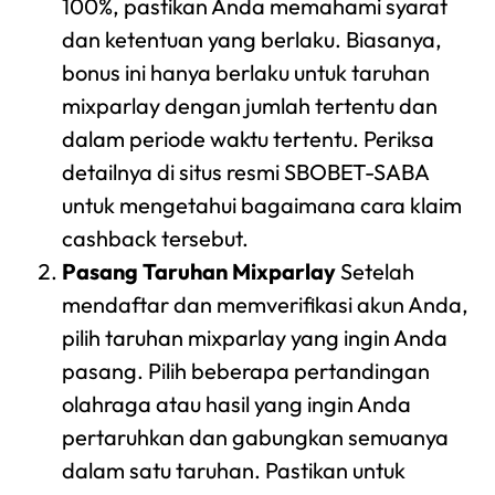
100%, pastikan Anda memahami syarat
dan ketentuan yang berlaku. Biasanya,
bonus ini hanya berlaku untuk taruhan
mixparlay dengan jumlah tertentu dan
dalam periode waktu tertentu. Periksa
detailnya di situs resmi SBOBET-SABA
untuk mengetahui bagaimana cara klaim
cashback tersebut.
Pasang Taruhan Mixparlay
Setelah
mendaftar dan memverifikasi akun Anda,
pilih taruhan mixparlay yang ingin Anda
pasang. Pilih beberapa pertandingan
olahraga atau hasil yang ingin Anda
pertaruhkan dan gabungkan semuanya
dalam satu taruhan. Pastikan untuk