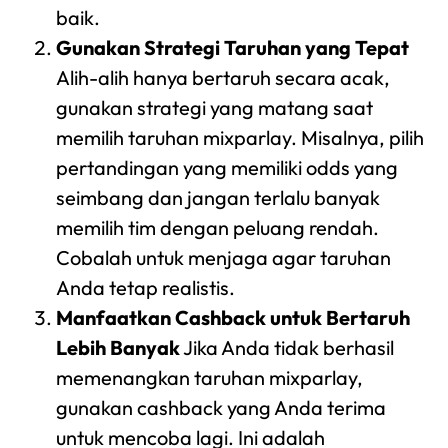
baik.
Gunakan Strategi Taruhan yang Tepat
Alih-alih hanya bertaruh secara acak,
gunakan strategi yang matang saat
memilih taruhan mixparlay. Misalnya, pilih
pertandingan yang memiliki odds yang
seimbang dan jangan terlalu banyak
memilih tim dengan peluang rendah.
Cobalah untuk menjaga agar taruhan
Anda tetap realistis.
Manfaatkan Cashback untuk Bertaruh
Lebih Banyak
Jika Anda tidak berhasil
memenangkan taruhan mixparlay,
gunakan cashback yang Anda terima
untuk mencoba lagi. Ini adalah