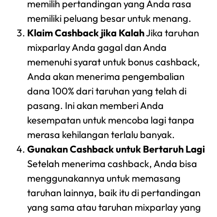
memilih pertandingan yang Anda rasa
memiliki peluang besar untuk menang.
Klaim Cashback jika Kalah
Jika taruhan
mixparlay Anda gagal dan Anda
memenuhi syarat untuk bonus cashback,
Anda akan menerima pengembalian
dana 100% dari taruhan yang telah di
pasang. Ini akan memberi Anda
kesempatan untuk mencoba lagi tanpa
merasa kehilangan terlalu banyak.
Gunakan Cashback untuk Bertaruh Lagi
Setelah menerima cashback, Anda bisa
menggunakannya untuk memasang
taruhan lainnya, baik itu di pertandingan
yang sama atau taruhan mixparlay yang