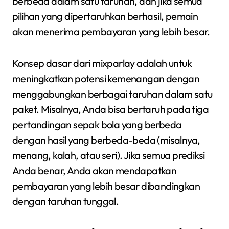
berbeda dalam satu taruhan, dan jika semua
pilihan yang dipertaruhkan berhasil, pemain
akan menerima pembayaran yang lebih besar.
Konsep dasar dari mixparlay adalah untuk
meningkatkan potensi kemenangan dengan
menggabungkan berbagai taruhan dalam satu
paket. Misalnya, Anda bisa bertaruh pada tiga
pertandingan sepak bola yang berbeda
dengan hasil yang berbeda-beda (misalnya,
menang, kalah, atau seri). Jika semua prediksi
Anda benar, Anda akan mendapatkan
pembayaran yang lebih besar dibandingkan
dengan taruhan tunggal.