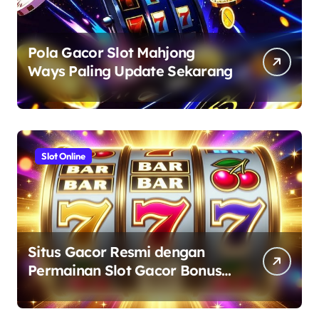
Pola Gacor Slot Mahjong
Ways Paling Update Sekarang
Slot Online
Situs Gacor Resmi dengan
Permainan Slot Gacor Bonus
Melimpah