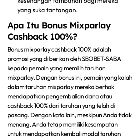
kesenangan tambahan bagi mereka
yang suka tantangan.
Apa Itu Bonus Mixparlay
Cashback 100%?
Bonus mixparlay cashback 100% adalah
promosi yang di berikan oleh SBOBET-SABA
kepada pemain yang memilih taruhan
mixparlay. Dengan bonus ini, pemain yang kalah
dalam taruhan mixparlay mereka berhak
mendapatkan pengembalian dana atau
cashback 100% dari taruhan yang telah di
pasang. Dengan kata lain, meskipun Anda tidak
menang, Anda tetap memiliki kesempatan
untuk mendapatkan kembali modal taruhan