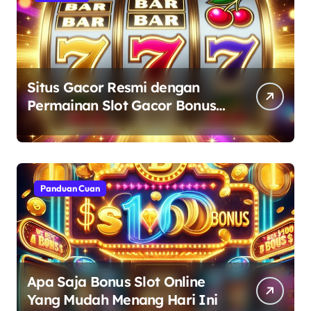
Situs Gacor Resmi dengan
Permainan Slot Gacor Bonus
Melimpah
Panduan Cuan
Apa Saja Bonus Slot Online
Yang Mudah Menang Hari Ini