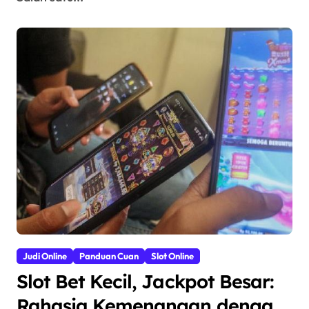
Judi Online
Panduan Cuan
Slot Online
Slot Bet Kecil, Jackpot Besar:
Rahasia Kemenangan dengan