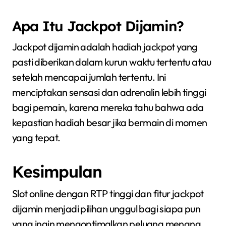
Apa Itu Jackpot Dijamin?
Jackpot dijamin adalah hadiah jackpot yang
pasti diberikan dalam kurun waktu tertentu atau
setelah mencapai jumlah tertentu. Ini
menciptakan sensasi dan adrenalin lebih tinggi
bagi pemain, karena mereka tahu bahwa ada
kepastian hadiah besar jika bermain di momen
yang tepat.
Kesimpulan
Slot online dengan RTP tinggi dan fitur jackpot
dijamin menjadi pilihan unggul bagi siapa pun
yang ingin mengoptimalkan peluang menang