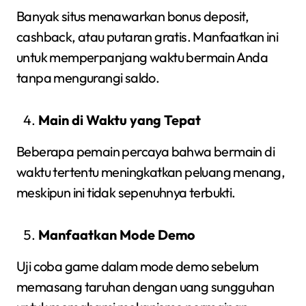
Banyak situs menawarkan bonus deposit,
cashback, atau putaran gratis. Manfaatkan ini
untuk memperpanjang waktu bermain Anda
tanpa mengurangi saldo.
Main di Waktu yang Tepat
Beberapa pemain percaya bahwa bermain di
waktu tertentu meningkatkan peluang menang,
meskipun ini tidak sepenuhnya terbukti.
Manfaatkan Mode Demo
Uji coba game dalam mode demo sebelum
memasang taruhan dengan uang sungguhan