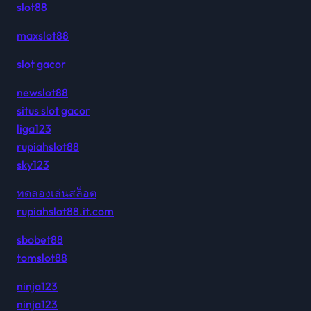
slot88
maxslot88
slot gacor
newslot88
situs slot gacor
liga123
rupiahslot88
sky123
ทดลองเล่นสล็อต
rupiahslot88.it.com
sbobet88
tomslot88
ninja123
ninja123