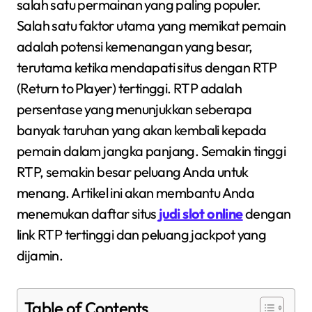
salah satu permainan yang paling populer.
Salah satu faktor utama yang memikat pemain
adalah potensi kemenangan yang besar,
terutama ketika mendapati situs dengan RTP
(Return to Player) tertinggi. RTP adalah
persentase yang menunjukkan seberapa
banyak taruhan yang akan kembali kepada
pemain dalam jangka panjang. Semakin tinggi
RTP, semakin besar peluang Anda untuk
menang. Artikel ini akan membantu Anda
menemukan daftar situs
judi slot online
dengan
link RTP tertinggi dan peluang jackpot yang
dijamin.
Table of Contents