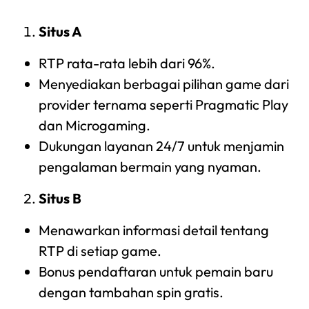
Situs A
RTP rata-rata lebih dari 96%.
Menyediakan berbagai pilihan game dari
provider ternama seperti Pragmatic Play
dan Microgaming.
Dukungan layanan 24/7 untuk menjamin
pengalaman bermain yang nyaman.
Situs B
Menawarkan informasi detail tentang
RTP di setiap game.
Bonus pendaftaran untuk pemain baru
dengan tambahan spin gratis.