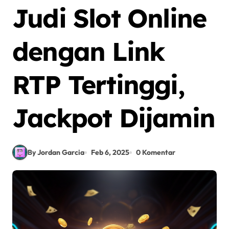
Judi Slot Online
dengan Link
RTP Tertinggi,
Jackpot Dijamin
By Jordan Garcia
Feb 6, 2025
0 Komentar