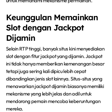
untuk memahami mekanisme permainan.
Keunggulan Memainkan
Slot dengan Jackpot
Dijamin
Selain RTP tinggi, banyak situs kini menyediakan
slot dengan fitur jackpot yang dijamin. Jackpot
ini tidak hanya memberikan kemenangan besar
tetapi juga sering kali dipicu lebih cepat
dibandingkan jenis slot lainnya. Situs-situs yang
menawarkan jackpot dijamin biasanya memiliki
mekanisme yang lebih jelas dan adil untuk
mendorong pemain mencoba keberuntungan
mereka.