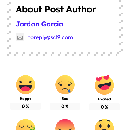
About Post Author
Jordan Garcia
noreply@scl9.com
Happy
Sad
Excited
0
%
0
%
0
%